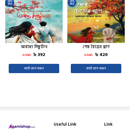
30%
25%
ছাড়
ছাড়
অবাধ্য পিছুটান
শেষ চৈত্রের ঘ্রাণ
৳ 392
৳ 420
৳ 560
৳ 560
কার্টে যোগ করুন
কার্টে যোগ করুন
Useful Link
Link