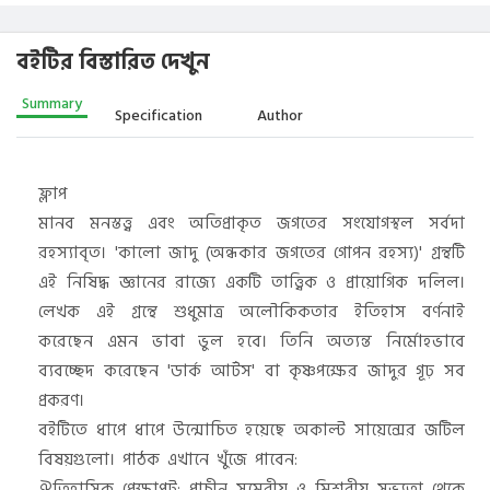
বইটির বিস্তারিত দেখুন
Summary
Specification
Author
ফ্লাপ
মানব মনস্তত্ত্ব এবং অতিপ্রাকৃত জগতের সংযোগস্থল সর্বদা
রহস্যাবৃত। 'কালো জাদু (অন্ধকার জগতের গোপন রহস্য)' গ্রন্থটি
এই নিষিদ্ধ জ্ঞানের রাজ্যে একটি তাত্ত্বিক ও প্রায়োগিক দলিল।
লেখক এই গ্রন্থে শুধুমাত্র অলৌকিকতার ইতিহাস বর্ণনাই
করেছেন এমন ভাবা ভুল হবে। তিনি অত্যন্ত নির্মোহভাবে
ব্যবচ্ছেদ করেছেন 'ডার্ক আর্টস' বা কৃষ্ণপক্ষের জাদুর গূঢ় সব
প্রকরণ।
​বইটিতে ধাপে ধাপে উন্মোচিত হয়েছে অকাল্ট সায়েন্সের জটিল
বিষয়গুলো। পাঠক এখানে খুঁজে পাবেন:
​ঐতিহাসিক প্রেক্ষাপট: প্রাচীন সুমেরীয় ও মিশরীয় সভ্যতা থেকে