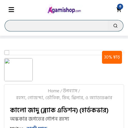
0
30% ছাড়
Home
উপন্যাস
/
/
রহস্য, গোয়েন্দা, ভৌতিক, মিথ, থ্রিলার, ও অ্যাডভেঞ্চার
কালো জাদু (ব্ল্যাক এডিশন) (হার্ডকভার)
অন্ধকার জগতের গোপন রহস্য