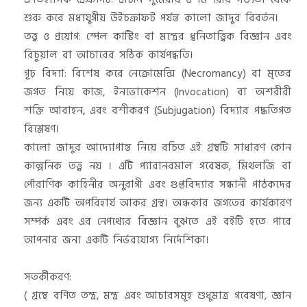
শুরু করে মধ্যযুগীয় উইচক্রাফট পর্যন্ত কালো জাদুর বিবর্তন।
​তত্ত্ব ও প্রয়োগ: স্পেল কাস্টিং বা মন্ত্রের ধ্বনিতাত্ত্বিক বিজ্ঞান এবং
রিচুয়াল বা আচারের সঠিক কার্যপদ্ধতি।
​গূঢ় বিদ্যা: বিশেষ করে নেক্রোমেন্সি (Necromancy) বা মৃতের
জগত নিয়ে কাজ, ইনভোকেশন (Invocation) বা অশরীরী
শক্তি আবাহন, এবং বশীকরণ (Subjugation) বিদ্যার পদ্ধতিগত
বিশ্লেষণ।
​কালো জাদুর আদ্যোপান্ত নিয়ে রচিত এই গ্রন্থটি সাধারণ কোন
কাল্পনিক তত্ত্ব নয় । এটি প্যারানরমাল গবেষক, মিথলজি বা
পৌরাণিক কাহিনীর অনুরাগী এবং গুপ্তবিদ্যার সন্ধানী পাঠকদের
জন্য একটি অপরিহার্য আকর গ্রন্থ। অন্ধকার জগতের কার্যকারণ
সম্পর্ক এবং এর নেপথ্যের বিজ্ঞান বুঝতে এই বইটি হতে পারে
আপনার জন্য একটি নির্ভরযোগ্য নির্দেশিকা।
সতর্কীকরণ:
( গ্রন্থে বর্ণিত তন্ত্র, মন্ত্র এবং আচারসমূহ শুধুমাত্র গবেষণা, জ্ঞান