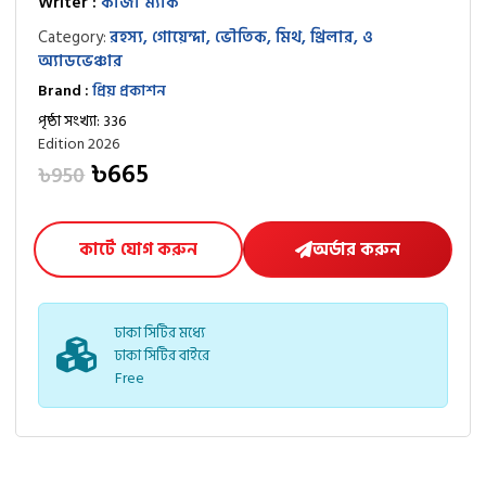
Writer :
কাজী ম্যাক
Category:
রহস্য, গোয়েন্দা, ভৌতিক, মিথ, থ্রিলার, ও
অ্যাডভেঞ্চার
Brand :
প্রিয় প্রকাশন
পৃষ্ঠা সংখ্যা: 336
Edition 2026
৳665
৳950
কার্টে যোগ করুন
অর্ডার করুন
ঢাকা সিটির মধ্যে
ঢাকা সিটির বাইরে
Free