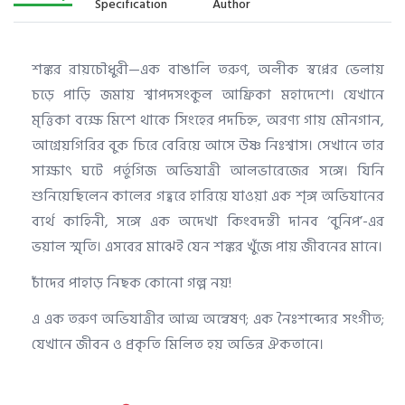
Specification
Author
শঙ্কর রায়চৌধুরী—এক বাঙালি তরুণ, অলীক স্বপ্নের ভেলায়
চড়ে পাড়ি জমায় শ্বাপদসংকুল আফ্রিকা মহাদেশে। যেখানে
মৃত্তিকা বক্ষে মিশে থাকে সিংহের পদচিহ্ন, অরণ্য গায় মৌনগান,
আগ্নেয়গিরির বুক চিরে বেরিয়ে আসে উষ্ণ নিঃশ্বাস। সেখানে তার
সাক্ষাৎ ঘটে পর্তুগিজ অভিযাত্রী আলভারেজের সঙ্গে। যিনি
শুনিয়েছিলেন কালের গহ্বরে হারিয়ে যাওয়া এক শৃঙ্গ অভিযানের
ব্যর্থ কাহিনী, সঙ্গে এক অদেখা কিংবদন্তী দানব ‘বুনিপ’-এর
ভয়াল স্মৃতি। এসবের মাঝেই যেন শঙ্কর খুঁজে পায় জীবনের মানে।
চাঁদের পাহাড় নিছক কোনো গল্প নয়!
এ এক তরুণ অভিযাত্রীর আত্ম অন্বেষণ; এক নৈঃশব্দ্যের সংগীত;
যেখানে জীবন ও প্রকৃতি মিলিত হয় অভিন্ন ঐকতানে।