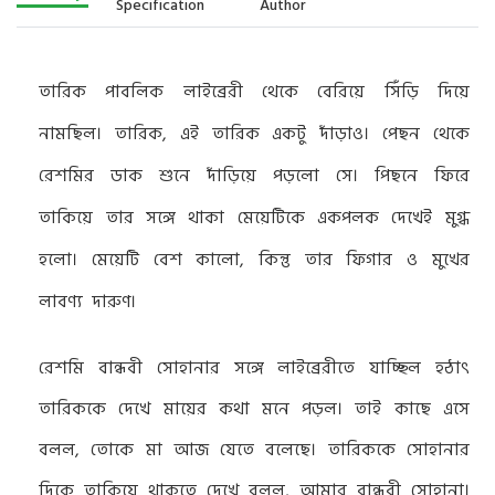
Specification
Author
তারিক পাবলিক লাইব্রেরী থেকে বেরিয়ে সিঁড়ি দিয়ে
নামছিল। তারিক, এই তারিক একটু দাঁড়াও। পেছন থেকে
রেশমির ডাক শুনে দাঁড়িয়ে পড়লো সে। পিছনে ফিরে
তাকিয়ে তার সঙ্গে থাকা মেয়েটিকে একপলক দেখেই মুগ্ধ
হলো। মেয়েটি বেশ কালো, কিন্তু তার ফিগার ও মুখের
লাবণ্য দারুণ।
রেশমি বান্ধবী সোহানার সঙ্গে লাইব্রেরীতে যাচ্ছিল হঠাৎ
তারিককে দেখে মায়ের কথা মনে পড়ল। তাই কাছে এসে
বলল, তোকে মা আজ যেতে বলেছে। তারিককে সোহানার
দিকে তাকিয়ে থাকতে দেখে বলল, আমার বান্ধবী সোহানা।