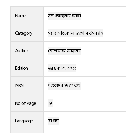
Name
মন জোছনার কান্না
Category
প্যারাসাইকোলজিকাল উপন্যাস
Author
মোশতাক আহমেদ
Edition
১ম প্রকাশ, ২০২২
ISBN
9789849577522
No of Page
191
Language
বাংলা