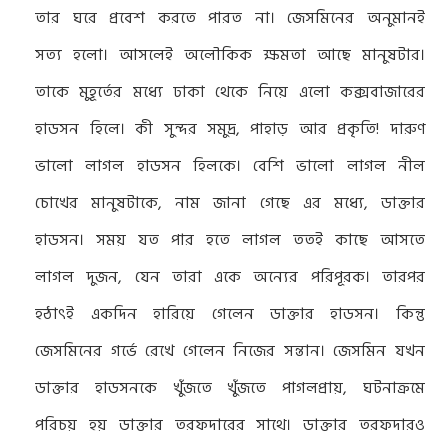
তার ঘরে প্রবেশ করতে পারত না। জেসমিনের অনুমানই
সত্য হলো। আসলেই অলৌকিক ক্ষমতা আছে মানুষটার।
তাকে মুহূর্তের মধ্যে ঢাকা থেকে নিয়ে এলো কক্সবাজারের
হাডসন হিলে। কী সুন্দর সমুদ্র, পাহাড় আর প্রকৃতি! দারুণ
ভালো লাগল হাডসন হিলকে। বেশি ভালো লাগল নীল
চোখের মানুষটাকে, নাম জানা গেছে এর মধ্যে, ডাক্তার
হাডসন। সময় যত পার হতে লাগল ততই কাছে আসতে
লাগল দুজন, যেন তারা একে অন্যের পরিপূরক। তারপর
হঠাৎই একদিন হারিয়ে গেলেন ডাক্তার হাডসন। কিন্তু
জেসমিনের গর্ভে রেখে গেলেন নিজের সন্তান। জেসমিন যখন
ডাক্তার হাডসনকে খুঁজতে খুঁজতে পাগলপ্রায়, ঘটনাক্রমে
পরিচয় হয় ডাক্তার তরফদারের সাথে। ডাক্তার তরফদারও