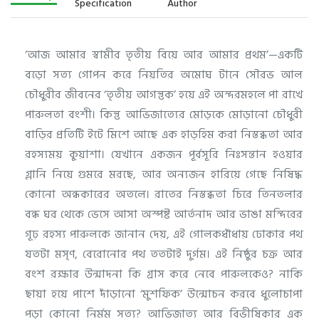
Specification
Author
‘আজ আমার স্বামীর তৃতীয় বিয়ে আর আমার প্রথম’—একটি
বড়ো সত্য গোপন করে নিয়তির অমোঘ টানে সৌরভ আল
চৌধুরীর জীবনের ‘তৃতীয় আগন্তুক’ হয়ে এই অন্দরমহলে পা রাখে
পারুলতা বংশী। কিন্তু আভিজাত্যের মোড়কে মোড়ানো চৌধুরী
বাড়ির প্রতিটি ইটে মিশে আছে এক হাড়হিম করা নিস্তব্ধতা আর
রহস্যময় কুয়াশা। যেখানে একজন পূর্বসূরি নিঃসন্তান হওয়ার
গ্লানি নিয়ে গুমরে মরছে, আর অন্যজন হারিয়ে গেছে নিষিদ্ধ
কোনো অন্ধকারের অতলে। রাতের নিস্তব্ধতা চিরে তিনতলার
বন্ধ ঘর থেকে ভেসে আসা অস্পষ্ট আর্তনাদ আর ভাঙা মন্দিরের
গূঢ় রহস্য পারুলকে জানান দেয়, এই গোলকধাঁধায় ঢোকার পথ
যতটা মসৃণ, বেরোনোর পথ ততটাই দুর্গম। এই নিষ্ঠুর চক্র আর
বংশ রক্ষার উন্মাদনা কি গ্রাস করে নেবে পারুলকেও? নাকি
ছায়া হয়ে পাশে দাঁড়ানো ‘মুশফিক’ উন্মোচন করবে ধুলোচাপা
পড়া কোনো নির্মম সত্য? আভিজাত্য আর বিভীষিকার এক